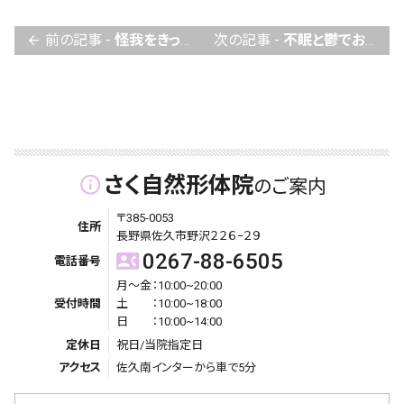
前の記事 -
怪我をきっかけとした膝痛からの不調
次の記事 -
不眠と鬱でお悩みの方から嬉しいお声
arrow_back
さく自然形体院
info_outline
のご案内
〒385-0053
住所
長野県佐久市野沢２２６−２９
0267-88-6505
contact_phone
電話番号
月〜金：10:00~20:00
受付時間
土 ：10:00~18:00
日 ：10:00~14:00
定休日
祝日/当院指定日
アクセス
佐久南インターから車で5分