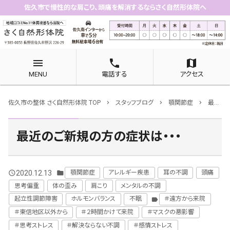
佐久市で慢性的な肩こり、頭痛を解消するならさく自然形体院へ
menu
phone
map
MENU
電話する
アクセス
佐久市の整体 さく自然形体院 TOP
スタッフブログ
顎関節症
最近のご新規の方の症状は・・・
chevron_right
chevron_right
chevron_right
最近のご新規の方の症状は・・・
2020.12.13
顎関節症
アレルギー疾患
耳の不調
頭痛
query_builder
folder
思考偏重
体の歪み
肩こり
メンタルの不調
起立性調節障害
ホルモンバランス
不眠
＃遠方から来院
label
＃東信地区以外から
＃２時間かけて来院
＃マスクの悪影響
＃思考ストレス
＃解決ならない不調
＃感情ストレス