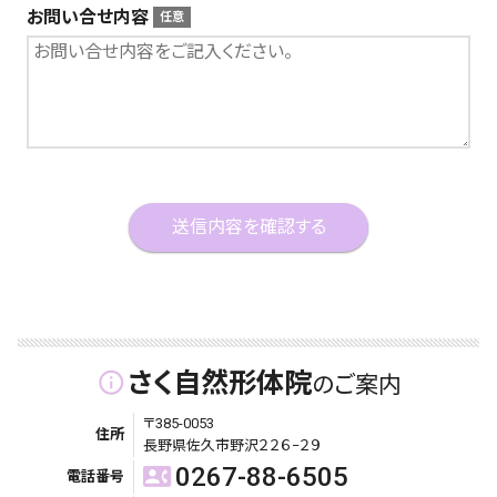
お問い合せ内容
さく自然形体院
info_outline
のご案内
〒385-0053
住所
長野県佐久市野沢２２６−２９
0267-88-6505
contact_phone
電話番号