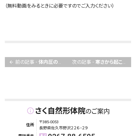
（無料動画をみるときに必要ですのでご入力ください）
前の記事 -
体内圧の影響
次の記事 -
寒さから起こる症状「水分不足」が原因
arrow_back
さく自然形体院
info_outline
のご案内
〒385-0053
住所
長野県佐久市野沢２２６−２９