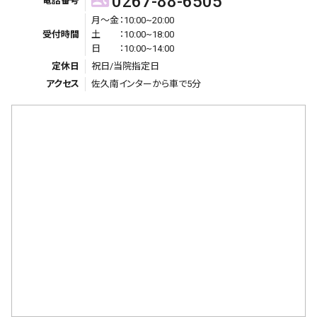
0267-88-6505
contact_phone
電話番号
月〜金：10:00~20:00
受付時間
土 ：10:00~18:00
日 ：10:00~14:00
定休日
祝日/当院指定日
アクセス
佐久南インターから車で5分