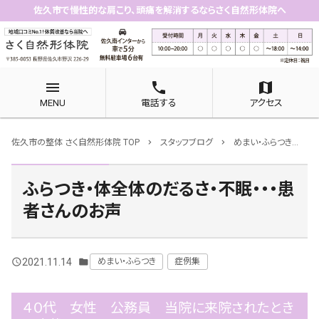
佐久市で慢性的な肩こり、頭痛を解消するならさく自然形体院へ
menu
phone
map
MENU
電話する
アクセス
佐久市の整体 さく自然形体院 TOP
スタッフブログ
めまい・ふらつき
chevron_right
chevron_right
chevron_right
ふらつき・体全体のだるさ・不眠・・・患
者さんのお声
2021.11.14
めまい・ふらつき
症例集
query_builder
folder
４０代 女性 公務員 当院に来院されたとき