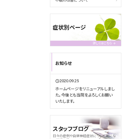
不眠の改善について
症状別ページ
詳しくはこちら
お知らせ
2020.09.25
query_builder
ホームページをリニューアルしまし
た。今後とも当院をよろしくお願い
いたします。
スタッフブログ
日々の症例や自律神経症状について氣にな