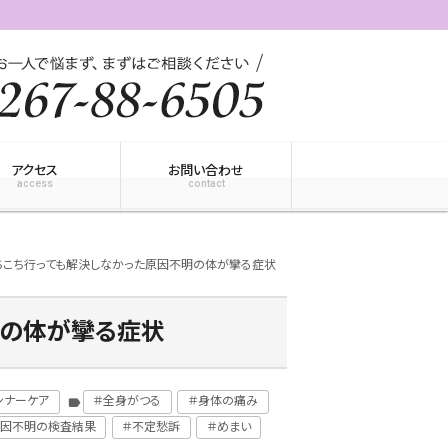
アクセス
お問い合わせ
access
contact
ちこち行っても解決しなかった原因不明の体が攣る症状
明の体が攣る症状
ンナーケア
＃全身がつる
＃身体の痛み
label
原因不明の検査結果
＃不定愁訴
＃めまい