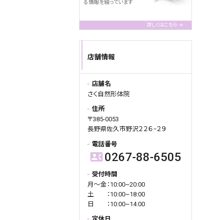
る情報を綴っています
詳しくはこちら
店舗情報
店舗名
さく自然形体院
住所
〒385-0053
長野県佐久市野沢２２６−２９
電話番号
0267-88-6505
contact_phone
受付時間
月〜金：10:00~20:00
土 ：10:00~18:00
日 ：10:00~14:00
定休日