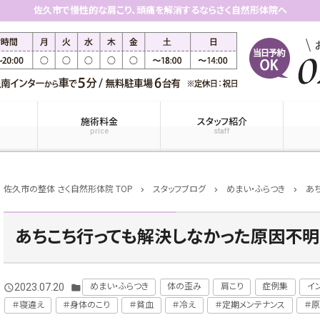
佐久市で慢性的な肩こり、頭痛を解消するならさく自然形体院へ
施術料金
スタッフ紹介
price
staff
佐久市の整体 さく自然形体院 TOP
スタッフブログ
めまい・ふらつき
あ
chevron_right
chevron_right
chevron_right
あちこち行っても解決しなかった原因不
2023.07.20
めまい・ふらつき
体の歪み
肩こり
症例集
イ
query_builder
folder
＃寝違え
＃身体のこり
＃貧血
＃冷え
＃定期メンテナンス
＃