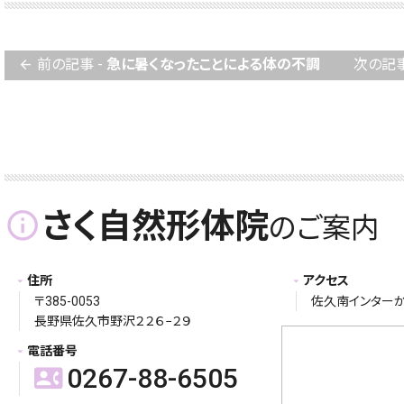
前の記事 -
急に暑くなったことによる体の不調
次の記事
arrow_back
さく自然形体院
info_outline
のご案内
住所
アクセス
〒385-0053
佐久南インターか
長野県佐久市野沢２２６−２９
電話番号
0267-88-6505
contact_phone