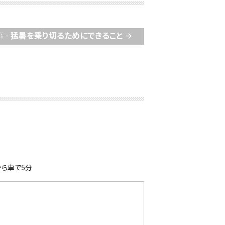
 -
猛暑を乗り切るためにできること
arrow_forward
ら車で5分