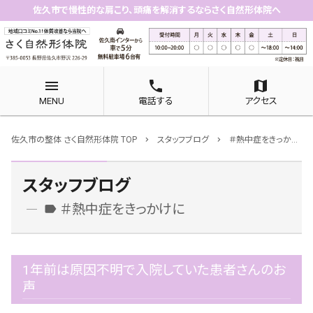
佐久市で慢性的な肩こり、頭痛を解消するならさく自然形体院へ
menu
phone
map
MENU
電話する
アクセス
佐久市の整体 さく自然形体院 TOP
スタッフブログ
＃熱中症をきっかけに
chevron_right
chevron_right
スタッフブログ
＃熱中症をきっかけに
label
1年前は原因不明で入院していた患者さんのお
声