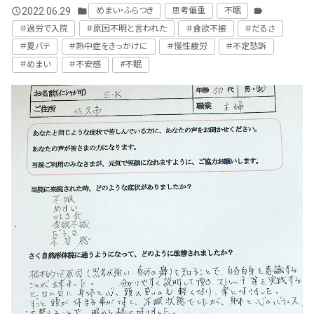
2022.06.29
めまい・ふらつき
思考偏重
不眠
query_builder
folder
label
＃過労で入院
＃原因不明と言われた
＃食欲不振
＃だるさ
＃夏バテ
＃熱中症をきっかけに
＃慢性疲労
＃不定愁訴
＃めまい
＃不安感
#不眠