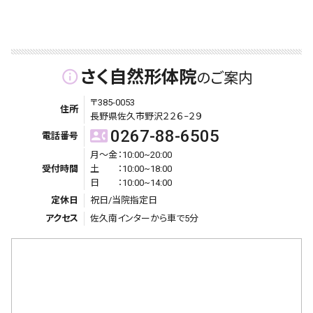
さく自然形体院
info_outline
のご案内
〒385-0053
住所
長野県佐久市野沢２２６−２９
0267-88-6505
contact_phone
電話番号
月〜金：10:00~20:00
受付時間
土 ：10:00~18:00
日 ：10:00~14:00
定休日
祝日/当院指定日
アクセス
佐久南インターから車で5分