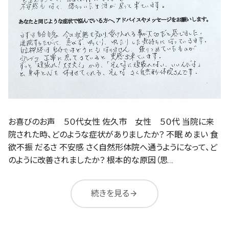
お喜びのお声 ５０代女性 佐久市 女性 ５０代 当院に来
院された時、どのような症状がありましたか？ 不眠 めまい 食
欲不振 だるさ 不安感 さく自然形体院へ通うようになって、ど
のように改善されましたか？ 根本的な原因（思…
続きを見る
arrow_forward